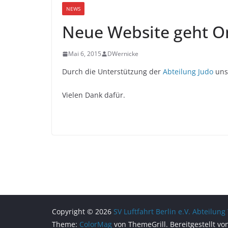
NEWS
Neue Website geht O
Mai 6, 2015
DWernicke
Durch die Unterstützung der
Abteilung Judo
unse
Vielen Dank dafür.
Copyright © 2026
SV Luftfahrt Berlin e.V. Abteilung
Theme:
ColorMag
von ThemeGrill. Bereitgestellt v